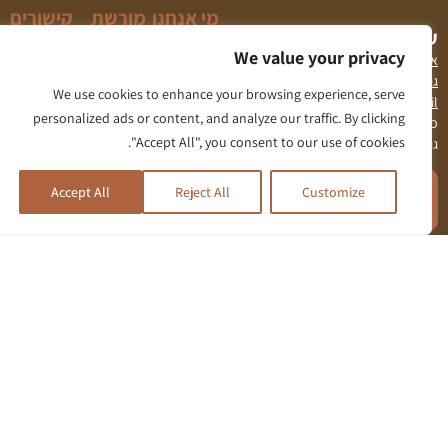
מי אנחנו
מורשת
קישורים
עמותת גולני
נוספים
חזון
פרקי
We value your privacy
אתר גולני (צומת גולני)
ומטרות
מורשת
חברות
גולני להייטק
We use cookies to enhance your browsing experience, serve
העמותה
בעמותה
info@amuta-golani.co.il
personalized ads or content, and analyze our traffic. By clicking
כתובת לשליחת דואר: אתר גולני, צומת
חקר
"Accept All", you consent to our use of cookies.
גולני
דבר יושב
מורשת
אתר גולני
ראש
על פי
(צומת
להרשמה
Accept All
Reject All
Customize
העמותה
נושאים
גולני)
לעמותת גולני -
לחצו כאן
דבר
שביל
מלגות
מפקד
גולני
לבוגרי
החטיבה
גולני
מרוץ
בעלי
גולני
תפקידים
עלון גולני
ועדות
העמותה