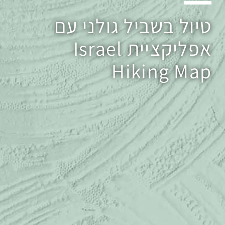
טיול בשביל גולני עם
אפליקציית Israel
Hiking Map