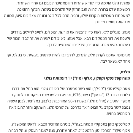
עמותת גולני הוקמה כדי לוודא שהרוח הזו ממשיכה לפעום גם אחרי השחרור.
המשימה שלנו ברורה: להיות הגב החזק של הלוחמים בשטח, הכתף התומכת
למשפחות השכולות היקרות שלנו, והבית החם לכל בוגר ובוגרת שצריכים סיוע, הכוונה
או פשוט תחושת שייכות.
אנחנו פועלים ללא לאות כדי להנציח את מורשת הנופלים, לסייע לחיילים בודדים
ולטפח את דור המפקדים הבא. אבל אנחנו לא יכולים לעשות את זה לבד. הכוח של
העמותה מגיע מכם. הבוגרים, הידידים והשותפים לדרך.
אני מזמין אתכם לקחת חלק, לתרום, להתנדב ולהיות שותפים בעשייה. כי בגולני, אף
אחד לא נשאר לבד.
שלכם,
משה קפלינסקי (קפלן), אלוף (מיל') יו"ר עמותת גולני
משה קפלינסקי ("קפלן") הוא בשר מבשרה של חטיבת גולני. הוא החל את דרכו
כלוחם בגדוד 13 ("גדעון") בשנת 1976, וטיפס בכל שרשרת הפיקוד עד לתפקיד
מפקד החטיבה (מח"ט גולני) בשנות ה-90 המורכבות בלבנון. במלחמת לבנון השניה
נפצע קשה בקרב על הבופור אך כדרכם של לוחמי גולני, השתקם וחזר להוביל את
הלוחמים בחזית.
קפלינסקי כיהן בתפקידי מפתח בצה"ל, ביניהם המזכיר הצבאי לראש הממשלה,
אלוף פיקוד המרכז וסגן הרמטכ"ל. לאחר שחררו, פנה למגזר העסקי וניהל חברות