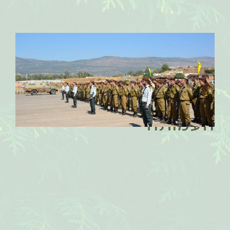
דבר
יושב
ראש
העמותה