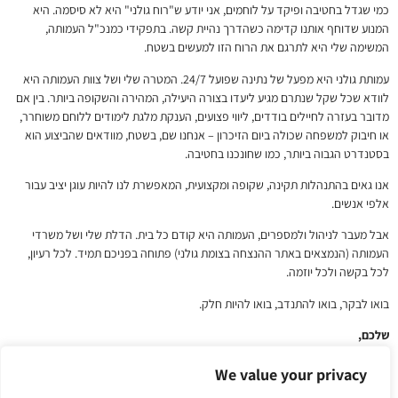
כמי שגדל בחטיבה ופיקד על לוחמים, אני יודע ש"רוח גולני" היא לא סיסמה. היא
המנוע שדוחף אותנו קדימה כשהדרך נהיית קשה. בתפקידי כמנכ"ל העמותה,
המשימה שלי היא לתרגם את הרוח הזו למעשים בשטח.
עמותת גולני היא מפעל של נתינה שפועל 24/7. המטרה שלי ושל צוות העמותה היא
לוודא שכל שקל שנתרם מגיע ליעדו בצורה היעילה, המהירה והשקופה ביותר. בין אם
מדובר בעזרה לחיילים בודדים, ליווי פצועים, הענקת מלגת לימודים ללוחם משוחרר,
או חיבוק למשפחה שכולה ביום הזיכרון – אנחנו שם, בשטח, מוודאים שהביצוע הוא
בסטנדרט הגבוה ביותר, כמו שחונכנו בחטיבה.
אנו גאים בהתנהלות תקינה, שקופה ומקצועית, המאפשרת לנו להיות עוגן יציב עבור
אלפי אנשים.
אבל מעבר לניהול ולמספרים, העמותה היא קודם כל בית. הדלת שלי ושל משרדי
העמותה (הנמצאים באתר ההנצחה בצומת גולני) פתוחה בפניכם תמיד. לכל רעיון,
לכל בקשה ולכל יוזמה.
בואו לבקר, בואו להתנדב, בואו להיות חלק.
שלכם,
יואלי אור, תת-אלוף (מיל') מנכ"ל עמותת גולני
We value your privacy
תא"ל (מיל') יואלי אור הוא "גולנצ'יק" שצמח מלמטה ומכיר כל אבן בדרך. הוא החל