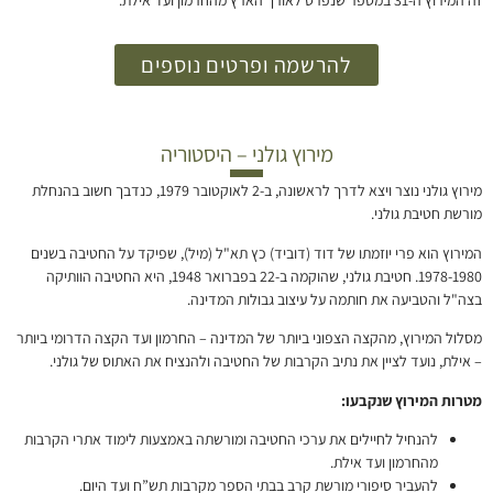
להרשמה ופרטים נוספים
מירוץ גולני – היסטוריה
מירוץ גולני נוצר ויצא לדרך לראשונה, ב-2 לאוקטובר 1979, כנדבך חשוב בהנחלת
מורשת חטיבת גולני.
המירוץ הוא פרי יוזמתו של דוד (דוביד) כץ תא"ל (מיל), שפיקד על החטיבה בשנים
1978-1980. חטיבת גולני, שהוקמה ב-22 בפברואר 1948, היא החטיבה הוותיקה
בצה"ל והטביעה את חותמה על עיצוב גבולות המדינה.
מסלול המירוץ, מהקצה הצפוני ביותר של המדינה – החרמון ועד הקצה הדרומי ביותר
– אילת, נועד לציין את נתיב הקרבות של החטיבה ולהנציח את האתוס של גולני.
מטרות המירוץ שנקבעו:
להנחיל לחיילים את ערכי החטיבה ומורשתה באמצעות לימוד אתרי הקרבות
מהחרמון ועד אילת.
להעביר סיפורי מורשת קרב בבתי הספר מקרבות תש”ח ועד היום.