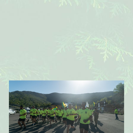
מרוץ
גולני