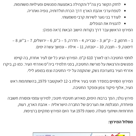
לחזק הקשר בין צה”ל והקהילה באמצעות מפגשים ופעילויות משותפות.
לטפח ערכי אהבת הארץ דרך הכרת תולדותיה, נופיה ואתריה.
לעודד בני נוער לשירות קרבי משמעותי.
להנציח את הנופלים.
המירוץ הראשון עבר דרך נקודות הישוב הבאות (ראה מפה):
1 – חרמון, 2 – ק"ש, 3 – טבריה, 4 – חדרה, 5 – כ"ס, 6 – ירושלים, 7 – ב"ש, 8 –
דימונה, 9 – חצבה, 10 – יטבתה, 11 – אילת – ונמשך עשרה ימים.
לוחמי החטיבה רצו לאורך 610 ק"מ. המירוץ הגיע כל יום לעיר אחרת, בה קויימו
מפגשים והרצאות על מורשת החטיבה, בפני תלמידי ביה"ס ואזרחי העיר. כמו כן, ביקרו
אזרחי העיר בתערוכת נשק, שהוקמה על ידי החטיבה וצפו במופע לילי.
המירוץ הסתיים במסדר חגיגי בעיר אילת ב-12 לאוקטובר 1979, בהשתתפות ראש
העיר, אלוף פיקוד צפון ומפקד החטיבה.
מירוץ גולני, הפך ברבות הימים, מאירוע חטיבתי חינוכי, למירוץ עממי ומסורת חשובה
ומיוחדת, המגלמת את הערכים של החברה הישראלית – אהבת הארץ, רעות,
תחרותיות ושיתוף פעולה. משנת 1979 ועד היום המירוץ מתקיים ברציפות.
מסלול המירוץ: