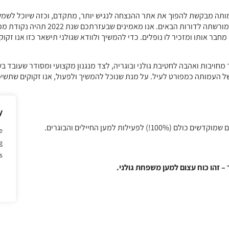
ותה מבקשת להפוך את אתר ההנצחה לנגיש יותר, מתקדם, וכזה שיוכל לשמש 
במטרה להנציח את נופלי החטיבה והנחיל את
 מחבר אותו ומזכיר לו נופלים. כדי להמשיך ולוודא שגולני תישאר כזו אנו זקו
ויבות ואהבה לחטיבת גולני ובוגריה, לצד מנגנון מקצועי ומסודר שעובד 
 העמותה כמפורט לעיל. על מנת שנוכל להמשיך ולפעול, אנו זקוקים שתשימ
y
ילות למען החיילים והבוגרים.
e
g
.
 – זהו כוח עצום למען משפחת גולני.