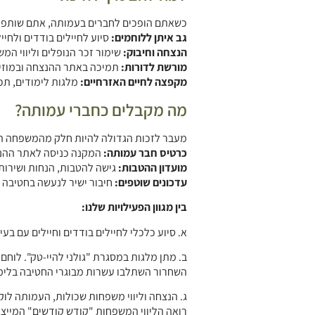
כשאתם הופכים לחברים בעמותה, אתם שותפים
גב איתן ללוחמים:
סיוע לחיילים בודדים ולחיי
הנצחה וחיבוק:
שימור זכר הנופלים וליווי המ
מורשת לדורות:
תמיכה באתר ההנצחה ובמוזיאון
מקפצה לחיים האזרחיים:
מלגות לימודים, תכני
מה מקבלים כחברי עמותה?
מעבר לזכות הגדולה להיות חלק מהמשפחה התו
כרטיס חבר עמותה:
המקנה כניסה לאתר ההנצ
מועדון ההטבות:
גישה להטבות, הנחות ושירותים
עדכונים שוטפים:
חיבור ישיר לנעשה בחטיבה ו
בין מגוון הפעילויות שלנו:
א. סיוע כלכלי לחיילים בודדים וחיילים עם בע
ב. מתן מלגות במסגרת "גולני להיי-טק". לוחם
השחרור השתלבו עשרות מבוגרי החטיבה בלימוד
ג. הנצחה וליווי משפחות שכולות, העמותה לו
רואה הליווי המשפחות "קודש קודשים" המייצג