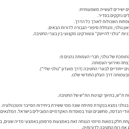
 ישירים לעשייה משמעותית:
לים נזקקים בסדיר.
שפחות השכולות לאורך כל הדרך.
 גולני, והנחלת סיפורי הגבורה לדורות הבאים.
ות "גולני להייטק" ונטוורקינג מקצועי בין בוגרי החטיבה.
מכת של גולני, חברי העמותה נהנים מ:
חה ואירועי העמותה.
 ייחודיים לבוגרי החטיבה (דרך מועדון "גולני שלי").
בעמותה דרך העלון החודשי שלנו.
יות ת"ש, בתיווך קצינות הת"ש של החטיבה.
 בגולני נמצא בנקודת פתיחה שונה ממי ששירת ביחידות הסייבר והטכנולוגיה
י הנדסה, מחשבים ועוד במוסדות האקדמיים המובילים בישראל. המלגאים זוכ
קחת חלק במאות מיזמי הנצחה זאת באמצעות פרסומן באמצעי מדיה שונים, ב
 את רוח החטיבה לדורותיה.