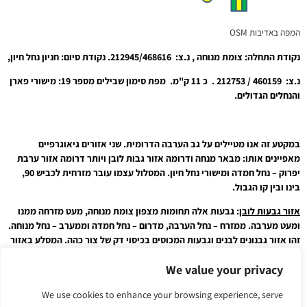
המפה באדיבות OSM
נקודת התחלה: צומת מנוחה , נ.צ: 212945/468616. נקודת סיום: חניון נחל חיון,
נ.צ: 460159 / 212753 . כ 11 ק"מ. מפת סימון שבילים מספר 19: מישורי פארן
והנחלים הגדולים.
במקטע זה אנו מטיילים על גב הערבה הדרומית. שני אזורים גיאוגרפיים
מאפיינים אותו: מבאר מנחה ודרומה אזור גבות לובן ויותר דרומה אזור ערבת
יפרוק – נחל חמדה ומישורי נחל חיון. המסלול עצמו עובר מזרחית לכביש 90,
בינו ובין קו הגבול.
אזור גבעות לובן
: גבעות אלה תחומות מצפון צומת מנוחה, מעט מזרחה ממנו
ומעט מערבה. ממזרח – נחל הערבה, מדרום – נחל חמדה וממערב – נחל מנוחה.
זהו אזור גבנונים לבנים וגבעות המכוסים בכיסוי דק של צור כהה. המסלע באזור
זה הוא קרטון וגיר איאוקניים ושברי צור פזורים עליהם. ניקוז האזור: צפונה לנחל
We value your privacy
מנוחה, דרומה לנחל חמדה ומזרחה לנחל הערבה. שיא הגובה בגבעות אלה הוא
280 מטר מעל פני הים. נחל מנוחה הוא נחל שטוח, כיוונו הכללי מדרום – מערב
We use cookies to enhance your browsing experience, serve
לצפון – מזרח והוא מתנקז אל נחל הערבה. אל נחל מנוחה מצטרפים ערוצים