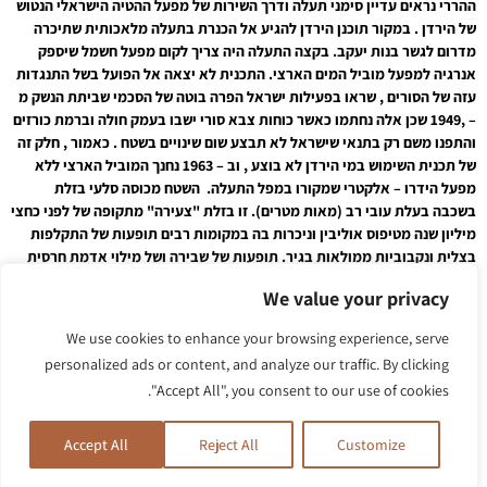
ההררי נראים עדיין סימני תעלה ודרך השירות של מפעל ההטיה הישראלי הנטוש
של הירדן . במקור תוכנן הירדן להגיע אל הכנרת בתעלה מלאכותית שתיכרה
מדרום לגשר בנות יעקב. בקצה התעלה היה צריך לקום מפעל חשמל שיספק
אנרגיה למפעל מוביל המים הארצי. התכנית לא יצאה אל הפועל בשל התנגדות
עזה של הסורים , שראו בפעילות ישראל הפרה בוטה של הסכמי שביתת הנשק מ
– ,1949 שכן אלה נחתמו כאשר כוחות צבא סורי ישבו בעמק חולה וברמת כורזים
והתפנו משם רק בתנאי שישראל לא תבצע שום שינויים בשטח . כאמור , חלק זה
של תכנית השימוש במי הירדן לא בוצע , וב – 1963 נחנך המוביל הארצי ללא
מפעל הידרו – אלקטרי שמקורו במפל התעלה. השטח מכוסה סלעי בזלת
בשכבה בעלת עובי רב (מאות מטרים). זו בזלת "צעירה" מתקופה של לפני כחצי
מיליון שנה מטיפוס אוליבין וניכרות בה במקומות רבים תופעות של התקלפות
בצלית ונקבוביות ממולאות בגיר. תופעות של שבירה ושל מילוי אדמת חרסית
בין שברי הבזלת נפוצות כאן. הקניון כאן, בו זורם הירדן עוצב רק לפני כ 17000
We value your privacy
שנה טרם ימינו ועודנו הולך ומעמיק כחלק מהתזוזות בשבר הסורי אפריקאי.
קרקעית הקניון כאן שטוחה ברוחב ממוצע של כ 15 מטר. הקירות תלולים,
We use cookies to enhance your browsing experience, serve
והמעבר ממנו אל רמת הבזלת שמעל לנהר יוצרת כתף ברורה במקומות רבים.
personalized ads or content, and analyze our traffic. By clicking
כיוון הקניון באופן ברור הוא צפון דרום כשמידי פעם הוא נחצה על ידי שברים
"Accept All", you consent to our use of cookies.
מקומיים לכיוון צפון מערב דרום מזרח. באזור הזה אירעו גלישות קרקע רבות
במקומות בהם חתרו המים מתחת לבסיס המדרון. גלישות כאלה מתרחשות כל
שנה ואפשר לעקוב אחריהן על ידי הצומח הגדל על האדמה שגלשה. באזור זה
Accept All
Reject All
Customize
יש שני בתי גידול עיקריים לצמחיה, רצועה לאורך נהר הירדן בה גדלה צמחיית
מים מגוונת (ובין היתר עצי ערבה מחודדת ושיחי הרדוף הנחלים), ורצועה לאורך