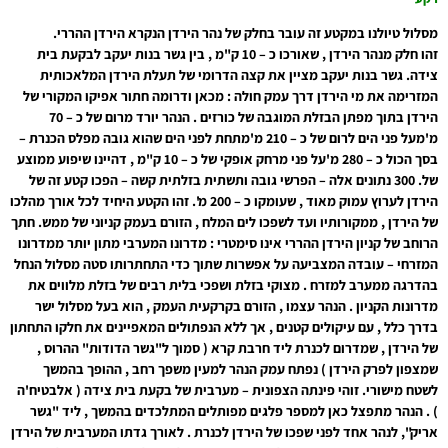
מסלול טיולנו במקטע זה עובר בחלק של נהר הירדן הנקרא הירדן ההררי.
זהו חלק מנהר הירדן , שאורכו כ – 10 ק"מ , בין גשר בנות יעקב לבקעת בית
צידה. גשר בנות יעקב מציין את קצה הדרומי של תעלת הירדן המלאכותית
המזרימה את מי הירדן דרך עמק חולה : מכאן ודרומה חתור אפיקו המקורי של
הירדן בתוך מפתן הבזלת המוגבה של כורזים . הנהר יורד מרום של כ – 70
מ'מעל פני הים לרום של כ – 210 מ'מתחת לפני הים שהוא גובה מפלס הכנרת –
בסך הכול כ – 280 מ'על פני מרחק אופקי של כ – 10 ק"מ , דהיינו שיפוע ממוצע
של. 300 נתונים אלה – הפרשי גובה ותשתית בזלתית קשה – הפכו קטע זה של
הירדן לערוץ עמוק מאוד , שעומקו כ – 200 מ'. זהו הקטע היחיד לכל אורך מהלכו
של הירדן , ממקורותיו ועד לשפכו לים המלח , הזורם בעמק קניוני של ממש. חתך
הרוחב של קניון הירדן ההררי אינו סימטרי : מדרונו המערבי מתון יותר ממדרונו
המזרחי – עובדה המצביעה על אפשרות שתוך כדי התחתרותו סטה מסלול הנחל
בהדרגה ממערב למזרח . מצוקי בזלת ושפכי בלית רבים של בזלת מלווים את
מדרונות הקניון . הנהר עצמו , הזורם בקרקעית העמק , הוא בעל מסלול ישר
בדרך כלל , עם עיקולים קטנים , אך ללא הנפתולים המאפיינים את חלקו התחתון
של הירדן , שמדרום לכנרת ליד חרבת קרא ( סמוך ל"גשר הדודות" ההרוס ,
שמצפון לפרק הירדן ) נפתח עמק הנהר למעין משפך רחב , ההופך בהמשך
לשטח מישורי. זוהי פינתה הצפונית – מערבית של בקעת בית צידה ( אלבטיח'ה
) . הנהר מתפצל כאן למספר פלגים מפותלים המתלכדים בהמשך , ליד "גשר
אריק", לנהר אחד לפני שפכו של הירדן לכנרת . לאורך גדתו המערבית של הירדן