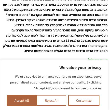
מעיינות שכבה כגון עין נורית ועין סמל, בתפר בין שכבת גיר קשה לשכבת קירטון
אטומה. ברוב שטחו אקלים הגלבוע הוא ים תיכוני עם ממוצע משקעים של כ 450
מ"מ גשם בשנה וגם הצמחייה משתייכת למשפחה הנקראת "בתה ים תיכונית"
הכוללת עצים ופרחים היוצרים פריחה מרהיבה בעונה (בעיקר באביב). הידוע
מכל הוא אירוס הגלבוע הפורח באמצע מרץ עד תחילת אפריל. לגלבוע
היסטוריה עתיקת שנים, הוא מוזכר בתנ"ך בספר שמואל בתאור הקרב עם
הפלישתים בו נפלו שאול ובניו ובקינתו של דוד המלך לאחר מכן. לפני מלחמת
ששת הימים שכנו על הגלבוע 15 כפרים ערבים ששימשו בסיס לכנופיות פורעים
בתקופת המרד הערבי הגדול בשנים 1936-1939. במלחמת השחרור נכבש החלק
הצפוני של הרכס וכיבוש כל הרכס הושלם במלחמת ששת הימים.
תיאור המסלול
We value your privacy
כקילומטר לאחר תחילת המקטע,
(1)
לאחר שעברנו בין בריכות החימצון והלכנו
מערבה עד למקום בו הרכס הופך לתלול, השביל פונה
(2)
לכיוון צפון מערב
We use cookies to enhance your browsing experience, serve
וממשיך לאורך קו גובה אחיד, במקביל לרכס. זהו שטח פתוח המאפשר לראות
personalized ads or content, and analyze our traffic. By clicking
תוך כדי הליכה את עמק חרוד לכיוון צפון. מראה הנוף על שדותיו החומים
"Accept All", you consent to our use of cookies.
והירוקים מרהיב ואפשר לזהות ניר דוד ובית אלפא ורחוק יותר בצדו השני של
העמק את בית השיטה, תל יוסף ועין חרוד. מאחורינו אפשר לזהות את בית שאן,
רשפים מסילות ושלוחות. קצת פחות מ 2 ק"מ של הליכה נינוחה בכיוון זה נגיע
Accept All
Reject All
Customize
לנקודה בה נחל יצפור מתרחב מהקטע הקניוני שלו לשטח פתוח. במרחק קצר
מזרחה לכיוון העמק מזהים את מגרש החניה התחתון של נחל יצפור, בסמוך