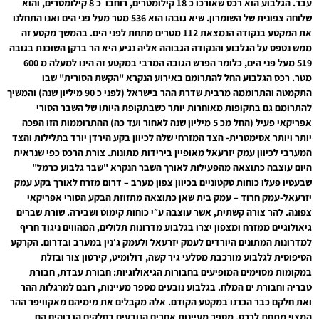
עבר. הגלבוע הוא רכס שאורכו כ 18 קילומטרים, רוחבו כ 8 קילומטרים, והוא
שלוחה צפונית של השומרון. שיא גובהו הוא 536 מטר מעל פני הים ואנו התחלנו
את המקטע בנקודה הנמצאת 112 מטרים מתחת לפני הים. בהמשך מקטע זה
ממש נטפס על הגלבוע והנקודה הגבוהה אליה נגיע היא הר ברקן השוכנת בגובה
519 מעל פני הים, כלומר הפרש הגובה המרבי במקטע זה הינו למעלה מ 600
מטר. רכס הגלבוע החל להתרומם באירוע הנקרא "הקשת הסורית" שבו
התקמטה והתרוממה מרבית שדרת ההר בישראל (לפני כ 90 מיליון שנה) והמשיך
להתרומם גם בתקופות מאוחרות יותר כשבתקופת היותו של השבר הסורי
אפריקאי פעיל (החל מכ 5 מיליון שנה לאחור ועד כה) ההתרוממות הזו הפכה
יותר ויותר אסימטרית- הצד המזרחי שלה לכיוון בקע הירדן יורד בתלילות והצד
המערבי לכיוון עמק יזרעאל מאופיין בירידות מתונות. צורת הרכס כפי שנראית
היום עוצבה כתוצאה מהפעילות לאורך השבר הנקרא "שבר גלבוע כרמל"
שבעטיו פעלו כוחות טקטוניים בכיוון צפון מערב – דרום מזרח לאורך בקע עמק
יזרעאל-עמק חרוד – עמק בית שאן כתוצאה מתזוזת הבקע הסורי אפריקאי
צפונה. להר צורה קשתית, אשר עוצבה ע״י כוחות קימוט ושבירה. שורת שברים
גיאולוגיים ממזרח ומצפון יצרו בגלבוע מדרונות תלולים, המהווים ניגוד חריף
למדרונות המתונים היורדים לעמק יזרעאל ולעמק ג׳נין במערב ובדרום. הקרקע
הטיפוסית לגלבוע מורכבת מסלעי גיר קשה, דולומיט, קירטון צור ובזלת
במקומות מסוימים המופיעים בחבורות הגיאולוגיות: חבורת עבדת, חבורת
טבריה וחבורת ים המלח. בגלבוע נובעים מספר מעיינות, רובם למרגלות ההר
ואת חלקם כבר הכרנו במקטע הקודם. אלה מקבלים את מימיהם מאקוויפר ההר
המצוי מתחת לרכס. מספר מעיינות אחרים הנובעים בחלקים הגבוהים הם