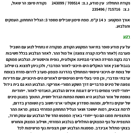
נקודת התחלה
:
עין מודע, נ.צ: 709514 / 243099 נקודת סיום: הר שאול,
נ.צ: 715716 / 235496
אורך המקטע
:
כ 14 ק"מ. מפת סימון שבילים מספר 3: הגליל התחתון, העמקים
והגלבוע.
רקע
על עין מודע סופר בתיאור המקטע הקודם. מנקודה זו נתחיל לנוע עם השביל
מערבה (לאחר הליכה קצרה צפונה) אל מול ההר. לאזור הגלבוע בכלל חשיבות
רבה בקנה המידה הארצי מבחינה אקולוגית, נופית והיסטורית. הגלבוע ממוקם
בגבול שבין אזור האקלים הים-תיכוני לאזור המדברי, ולכן ניתן למצוא בו שילוב
של צומח ים-תיכוני טיפוסי המתחלף בהדרגה מצפון-מערב לדרום-מזרח בצומח
ערבתי ומדברי, וכן מיני בעלי חיים הטיפוסיים לאזורים הים-תיכוניים, עם חדירות
צפונה של מינים מדבריים דרך השקע הסורי-אפריקני. הגלבוע הוא גם בית גידול
ייחודי למיני צמחים נדירים דוגמת אירוס הגלבוע, האנדמי לאזור. ייחודיות
נוספת של אזור הגלבוע היא השטח הפתוח הגדול יחסית, התומך במגוון מינים
של יונקים גדולים, ומהווה מסדרון אקולוגי ארצי חשוב בין השומרון בדרום,
לרמת צבאים, רמות יששכר ושאר הגליל התחתון המזרחי בצפון. מראה ההר
והתצפיות ממנו הם נוף ייחודי בארץ: המפגש החד של הגלבוע עם עמק חרוד,
התצפית על נוף המצוקים התלולים בגלבוע המזרחי, ושילוב המצוק והחורש
בצוקי מתלול אבינדב. מפסגות הגלבוע ישנן תצפיות נוף מרשימות לכל