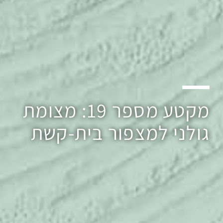
מקטע מספר 19: מצומת
גולני למצפור בית-קשת