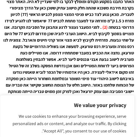
האתר כתבנו במקטע הקודם ומומלץ לבקר בו למי שעדיין לא היה. האתר מצוי
בקרבת חירבת משכנא שהתה חלק מישוב עתיק ששכן כאן על הדרך מציפורי
לטבריה. מכאן ננוע לצד כביש פנימי המצוי מצפון לכביש הראשי (77) לכיוון
מזרח כ 1.5 ק"מ מזרחה עד למעבר מתחת לכביש 77 שיאפשר לנו להגיע לצידו
הדרומי בבטחה
(2)
. לפני המעבר נעצור לרגע ונתבונן על הסביבה הקרובה. אנו
מצויים בסמוך לקיבוץ לביא. הישוב הערבי לוביה שכן מדרום לכביש 77 של היום
על שתי גבעות. מזרחית לקיבוץ לביא מצוי אזור קרני חיטים והארבל. צפונית לנו
רכס נמרה ומערבית רכס טורעאן. למעשה אנו בשוליה הדרומיים של בקעת
טורעאן. נחצה את הכביש במעבר שמתחתיו דרומה. אנו מטיילים כעת
מערבית לישוב גבעת אבני ונכנסים ליער לביא. אפשר להבחין בשולחנות
הפרוסים ביער לרווחת המטיילים ואם אכן נדרשת הפסקה בשלב זה של הטיול
זהו מקום אידאלי לעצירה. כאן היו אדמותיו של הכפר לוביא שאנשיו נודעו
באיבתם לישוב היהודי עוד מימי השומר ובמלחמת השחרור הייתה כאן מפקדה
של הכוחות שלחמו באזור. הישוב חלש על הצומת החשוב שקישר את טבריה עם
יישובי הסביבה ועם עמק יזרעאל ואכן לפרק זמן מסוים טבריה הייתה מנותקת
עקב חסימה של הכוחות הערביים ששהו בקרבת הכפר ובו. אנו חוצים את יער
לביא. ממערב לנקודת גובה 324 שעליה נמצאת חירבת לביא
(3
) שהיא למעשה
We value your privacy
לביא הקדומה שעל שמה נקרא הכפר הערבי ששכן כאן על גבעה זו ועל גבעה
We use cookies to enhance your browsing experience, serve
סמוכה מזרחית לה (נקודת גובה 307). החרבה היא מהתקופה הרומית ביזנטית
והיא הייתה ככל הנראה חלק מעיירה גדולה שהייתה באזור וחלשה על הצומת.
personalized ads or content, and analyze our traffic. By clicking
השם לוביא נזכר בתקופה הצלבנית והוא קשור לשם לביא שנזכר בתלמוד ולחאן
"Accept All", you consent to our use of cookies.
דרכים ששכן ממזרח לכאן. ישנם במקום שרידים רבים וגם מבנה גדול שכנראה