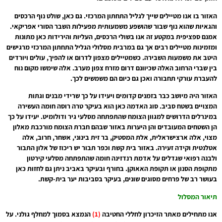
האזור בו אנו מטיילים שייך לגליל התחתון המרכזי. גם כאן, שולט נוף הרכסים
והגאיות שהוא נוף שבור שהושפע משמעותית מפעילות השבר הסורי אפריקאי.
אמנם ספציפית במקטע זה אנו בשולי הרכסים, העליות והירידות כאן מתונות
ומזמינות מטיילים רבים אך גם במרבית מסלולי הגליל התחתון המרכזי מרגישים
היטב את משמעות השבירה. כשמטיילים מצפון לדרום או להפיך, עולים ויורדים
בין שברי הרחוב האלה שכיוונם דרום מזרח צפון מערב. אלה שימשו מקום נוח
להעברת עורקי תחבורה ואכן גם כיום הם משמשים לכך.
האזור היה מיושב כבר בזמנים קדומים ויעידו על כך שרידי מבנים וגתות
המצויים בשטח סביב. סוג האדמה כאן הוא בעיקר טרה רוסה חומה העשירה
במינרלים הדרושים למגוון הצומח שהתפתחה מסלעי גיר ודולומיט. יעידו על כך
הן השטחים המעובדים והן היערות באזור שבהם חברת הצומח מורכבת מאלון
מצוי, אלה ארצישראלית, אלת המסטיק, בר זית בינוני, אשחר, חרוב, אלה
אטלנטית וקידה זעירה. באזור בית קשת וכפר תבור יש ריכוז של אלון התבור
ולבנה רפואי שגדלים על אדמת רנדזינה חומה שהתפתחה מסלעי קירטון
מתקופת הסנון או תקופת האאוקן. בחורף ובעיקר באביב ניתן גם לחזות כאן
בעושר רב של פרחים מסוגים שונים, בעיקר בסביבות יער בית-קשת.
תיאור המסלול
אנו מתחילים מאתר הזיכרון לחללי החטיבה
(1)
הנמצא בסמוך למחלף גולני. על