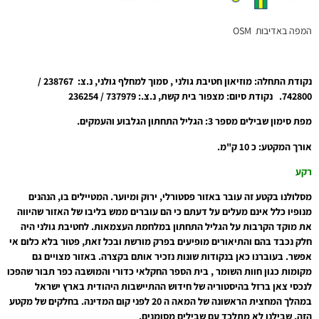
המפה באדיבות OSM
נקודת התחלה: מוזיאון חטיבת גולני , סמוך למחלף גולני, נ.צ: 238767 /
742800. נקודת סיום: מצפור בית קשת, נ.צ.: 737979 / 236254
מפת סימון שבילים מספר 3: הגליל התחתון הגלבוע והעמקים.
אורך המקטע: כ 10 ק"מ.
רקע
מסלולנו בקטע זה עובר באזור פסטורלי, ירוק ומיוער. המטיילים בו, הנהנים
מנופיו כלל אינם מעלים על דעתם כי הם עוברים ממש בליבו של האזור שהיווה
את מוקד הקרבות על הגליל התחתון במלחמת העצמאות. לחטיבת גולני היה
חלק נכבד בהם והתיאורים מופיעים בפרק מורשת ובכל זאת, פטור בלא כלום אי
אפשר. בעוברנו כאן בנקודות שונות נזכיר אותם בקצרה. באזור מצויים גם
מקומות כגון חוות השומר , בית הספר החקלאי כדורי והמושבה כפר תבור שהפכו
לנכסי צאן ברזל בהיסטוריה של חידוש ההתיישבות היהודית בארץ ישראל
במהלך המחצית הראשונה של המאה ה 20 לפני קום המדינה. בחלקים של מקטע
הזה, שבילנו לא מתלכד עם שבילים מסומנים.