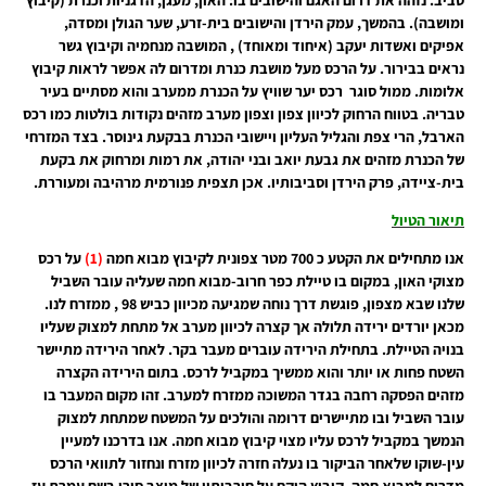
ומושבה). בהמשך, עמק הירדן והישובים בית-זרע, שער הגולן ומסדה,
אפיקים ואשדות יעקב (איחוד ומאוחד) , המושבה מנחמיה וקיבוץ גשר
נראים בבירור. על הרכס מעל מושבת כנרת ומדרום לה אפשר לראות קיבוץ
אלומות. ממול סוגר רכס יער שוויץ על הכנרת ממערב והוא מסתיים בעיר
טבריה. בטווח הרחוק לכיוון צפון וצפון מערב מזהים נקודות בולטות כמו רכס
הארבל, הרי צפת והגליל העליון ויישובי הכנרת בבקעת גינוסר. בצד המזרחי
של הכנרת מזהים את גבעת יואב ובני יהודה, את רמות ומרחוק את בקעת
בית-ציידה, פרק הירדן וסביבותיו. אכן תצפית פנורמית מרהיבה ומעוררת.
תיאור הטיול
אנו מתחילים את הקטע כ 700 מטר צפונית לקיבוץ מבוא חמה
(1)
על רכס
מצוקי האון, במקום בו טיילת כפר חרוב-מבוא חמה שעליה עובר השביל
שלנו שבא מצפון, פוגשת דרך נוחה שמגיעה מכיוון כביש 98 , ממזרח לנו.
מכאן יורדים ירידה תלולה אך קצרה לכיוון מערב אל מתחת למצוק שעליו
בנויה הטיילת. בתחילת הירידה עוברים מעבר בקר. לאחר הירידה מתיישר
השטח פחות או יותר והוא ממשיך במקביל לרכס. בתום הירידה הקצרה
מזהים הפסקה רחבה בגדר המשוכה ממזרח למערב. זהו מקום המעבר בו
עובר השביל ובו מתיישרים דרומה והולכים על המשטח שמתחת למצוק
הנמשך במקביל לרכס עליו מצוי קיבוץ מבוא חמה. אנו בדרכנו למעיין
עין-שוקו שלאחר הביקור בו נעלה חזרה לכיוון מזרח ונחזור לתוואי הרכס