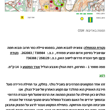
המפה באדיבות OSM
נקודת ההתחלה
: צפונית למבוא חמה, במפגש טיילת כפר חרוב-מבוא חמה
עם שביל בסימון אדום המגיע ממזרח , נ.צ.: 738984 / 262083.
נקודת
סיום
: חוף הכנרת מדרום לישוב האון, נ.צ.: 258129 / 736388
מפה מספר 1 – החרמון, רמת הגולן ואצבע הגליל
אורך המקטע
כ 14 ק"מ.
רקע
זהו אחד המקטעים המרהיבים בשביל גולני. בחלקו, עד תחילת הירידה מעל
חירבת תאופיק הוא מתלכד עם הקטע האחרון של שביל הגולן. אנו
הולכים כאן תחילה על המצוק המהווה את הרכס שמעל חוף הכנרת הדרומי
ובהמשך יורדים אל האגם כשבכל המסלול נהנים מהנוף הנהדר של הכנרת
וסביבתה הקרובה והרחוקה. בתחילת המקטע נעצור לרגע על המצוק ונתבונן
סביב. נזהה את דרום האגם והישובים בו: האון, מעגן, הדגניות וכנרת (קיבוץ