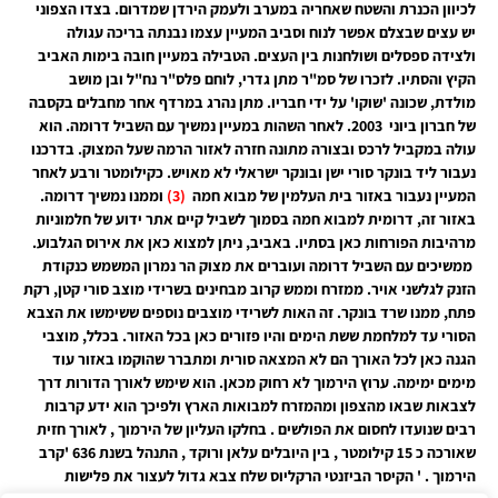
לכיוון הכנרת והשטח שאחריה במערב ולעמק הירדן שמדרום. בצדו הצפוני
יש עצים שבצלם אפשר לנוח וסביב המעיין עצמו נבנתה בריכה עגולה
ולצידה ספסלים ושולחנות בין העצים. הטבילה במעיין חובה בימות האביב
הקיץ והסתיו. לזכרו של סמ"ר מתן גדרי, לוחם פלס"ר נח"ל ובן מושב
מולדת, שכונה 'שוקו' על ידי חבריו. מתן נהרג במרדף אחר מחבלים בקסבה
של חברון ביוני 2003. לאחר השהות במעיין נמשיך עם השביל דרומה. הוא
עולה במקביל לרכס ובצורה מתונה חזרה לאזור הרמה שעל המצוק. בדרכנו
נעבור ליד בונקר סורי ישן ובונקר ישראלי לא מאויש. כקילומטר ורבע לאחר
המעיין נעבור באזור בית העלמין של מבוא חמה
(3)
וממנו נמשיך דרומה.
באזור זה, דרומית למבוא חמה בסמוך לשביל קיים אתר ידוע של חלמוניות
מרהיבות הפורחות כאן בסתיו. באביב, ניתן למצוא כאן את אירוס הגלבוע.
ממשיכים עם השביל דרומה ועוברים את מצוק הר נמרון המשמש כנקודת
הזנק לגלשני אויר. ממזרח וממש קרוב מבחינים בשרידי מוצב סורי קטן, רקת
פתח, ממנו שרד בונקר. זה האות לשרידי מוצבים נוספים ששימשו את הצבא
הסורי עד למלחמת ששת הימים והיו פזורים כאן בכל האזור. בכלל, מוצבי
הגנה כאן לכל האורך הם לא המצאה סורית ומתברר שהוקמו באזור עוד
מימים ימימה. ערוץ הירמוך לא רחוק מכאן. הוא שימש לאורך הדורות דרך
לצבאות שבאו מהצפון ומהמזרח למבואות הארץ ולפיכך הוא ידע קרבות
רבים שנועדו לחסום את הפולשים . בחלקו העליון של הירמוך , לאורך חזית
שאורכה כ 15 קילומטר , בין היובלים עלאן ורוקד , התנהל בשנת 636 'קרב
הירמוך . ' הקיסר הביזנטי הרקליוס שלח צבא גדול לעצור את פלישות