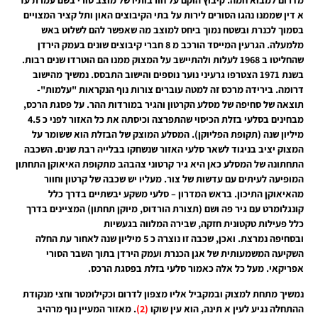
מדרום למבוא חמה. קיבוץ הוקם על חורבותיו של מוצב סורי בשם עמרת עז
א דין שממנו נהגו הסורים לירות על בתי הקיבוצים האון ותל קציר המצויים
בסמוך לכנרת ובשטח נמוך ביחס למוצב מה שאפשר להם לשלוט באש
מלמעלה. הגרעין המייסד הורכב מ 8 חברי קיבוצים שונים בעמק הירדן
שהחליטו ב 1968 לעלות ולהתיישב על המצוק ממנו הם הוטרדו שנים רבות.
בשנת 1971 הצטרפו גרעיני נוער נוספים והישוב התבסס. נמשיך מהישוב
דרומה. בירידה מרכס זה למטה עוברים צורות נוף הנקראות "עלמות"-
תוצאה של סחיפה של מסלע הקרטון והגיר במורדות ההר. על פסגת הרכס,
מבחינים בסלעי בזלת הכיסוי שהתפרצה וכיסתה את כל האזור לפני כ 4.5
מיליון שנה (תקופת הפליוקן). המסלע המוצק של הבזלת הוא ששומר על
המצוק יציב בניגוד לשאר סלעי האזור שנשחקו בבלייה רבת שנים. השכבה
התחתונה של המסלע כאן היא גיר קרטוני צהבהב מתקופת האיאוקן התחתון
המופיעה לעיתים עם עדשות של צור. מעליו יש שכבה של קרטון וחוור
מהאיאוקן התיכון. בראש המדרון – סלעי משקע יבשתיים בדרך כלל
קונגלומרט עם גיר פה ושם (תצורת הורדוס, מיוקן תחתון) המציינים בדרך
כלל פעילות טקטונית חזקה, שבירה המלווה בגעשיות
ובסחיפה נמרצת. ואכן, שכבה זו נוצרה כ 5 מיליון שנה לאחור עת החלה
השקיעה המשמעותית של אגן הכנרת ועמק הירדן בתוך השבר הסורי
אפריקאי. מעל כל אלה כאמור סלעי בזלת בפסגת הרכס.
נמשיך מתחת למצוק ובמקביל אליו מצפון לדרום וכקילומטר וחצי מנקודת
ההתחלה נגיע לעין א תינה, הוא עין שוקו
(2)
. מאזור המעיין נוף מרהיב