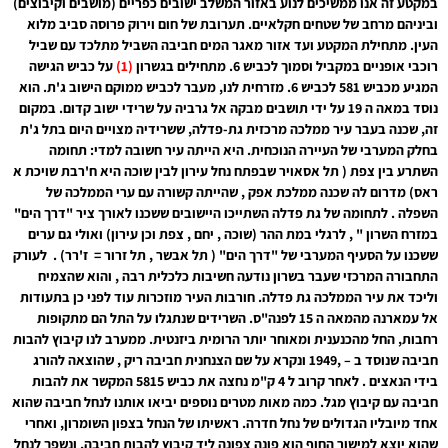
במקטע זה אנו ממשיכים לנוע באזור המשלב ישובים כפריים (מושבים וקיבוצים)
וביניהם מרחב של שטחים חקלאיים. תערובת של חום וירוק פרוסה סביב מלוא
העין. מתחילת המקטע ועד אזור מאגר המים חביבה השביל מתלכד עם שביל
רוכבי אופניים במקביל וסמוך לכביש 6. מתחילים בגשרון
(1)
על כביש הגישה
המגיע מכביש 581 לכביש 6. מזרחית לנו, מעבר לכביש ממוקם הישוב ג'ת. הוא
נוסד במאה ה 19 על ידי תושבים מבקה אל גרביה על שרידי ישוב קדום. במקום
זה, שכנה בעבר עיר ממלכה מרכזית גת-פדלה, ששרידיה מצויים היום בתל ג'ת
בחלק המערבי של העיירה הנוכחית. היא הייתה עיר חשובה למדי: תחומה
השתרע בין צפת ( תל אסאויר שבפתח נחל עירון לבין שוכה היא ח'רבת שויכת א
ראס) מדרום לה שכנה ממלכת אפק , שהייתה קשורה עם ערי הממלכה של
השפלה . לתחומה של גת פדלה השתייכו היישובים ששכנו לאורך ציר "דרך הים"
במזרח השרון " , לרגלי במת ההר (שוכה , יחם , צפת וכן עירון) ואולי גם ערים
ששכנו על הסעיף המערבי של "דרך הים" ( תל אבשר , תל זרור = ז'רר) . לעורק
התחבורה המרכזי שעבר בשרון נודעה חשיבות כלכלית רבה , והוא שהצמיח
וליכד את עיר הממלכה גת פדלה. חורבות העיר מוזכרות עוד לפני כן בתעודות
אל עמארנה מהמאה ה 15 לפנה"ס. השרידים שנתגלו על התל הם מתקופות
רחבות, החל מהכנענית ומאוחר יותר הרומית ביזנטית. ממערב לנו קיבוץ להבות
חביבה שנוסד ב – ,1949 ונקרא על שם הצנחנית חביבה ריק , שהוצאה להורג
בידי הנאצים . לאחר קרוב ל 4 ק"מ נחצה את כביש 5815 המקשר את להבות
חביבה עם קיבוץ מגל. כמה מאות מטרים נוספים יביאו אותנו לנחל חביבה שהוא
אחד מיובליו הגדולים של נחל חדרה. ראשיתו של הנחל בצפון השומרון, ואחרי
שהוא יוצא למישור החוף הוא פונה צפונה ליד קיבוץ להבות חביבה, ונשפך לנחל