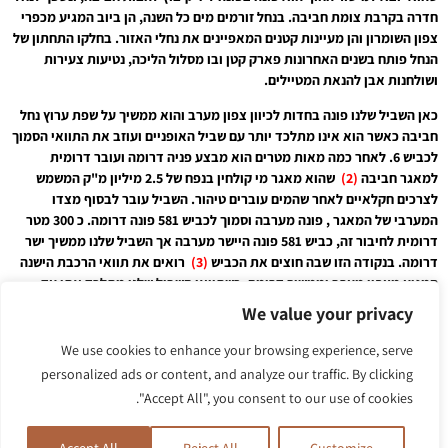
חדרה בקרבת צומת חביבה. בנחל זורמים מים כל השנה, הן ביוב המגיע מכפרי
צפון השומרון והן מעיינות קטנים המאפיינים את נחלי האזור. בחלקו התחתון של
הנחל פותח בשנים האחרונות פארק קטן ובו מסלול הליכה, נטיעות צעירות
ושולחנות אבן להנאת המטיילים.
כאן השביל שלנו פונה בחדות לכיוון צפון מערב והוא ממשיך על שפת ערוץ נחל
חביבה כאשר הוא אינו מתלכד יותר עם שביל האופניים ועוזב את התוואי הסמוך
לכביש 6. לאחר כמה מאות מטרים הוא מבצע פניה דרומה ועובר דרומית
למאגר חביבה
(2)
שהוא מאגר מי קולחין בנפח של 2.5 מיליון מ"ק המשמש
לצרכים חקלאיים לאחר שהמים עוברים טיהור. השביל עובר לבסוף מצדו
המערבי של המאגר , פונה מערבה וסמוך לכביש 581 פונה דרומה. כ 300 מטר
דרומית לחיבור זה, כביש 581 פונה היישר מערבה אך השביל שלנו ממשיך ישר
דרומה. בנקודה הזו שבה חוצים את הכביש
(3)
רואים את תוואי הרכבת הישנה
המגיע מצפון מערב וממשיך דרומה, כשתוואי השביל שלנו מתלכד אתו עד
למרגלות תל קקון שעוד מעט נגיע אליו. כאן אנו כבר בקצה הצפוני של אדמות
We value your privacy
עמק חפר שנרכשו בשעתו על ידי יהושוע חנקין. אדמות העמק משתנות לסירוגין
מחמרה לטרה רוסה והן פוריות ואכן עד היום שטחים רבים בו מנוצלים לעבודה
We use cookies to enhance your browsing experience, serve
חקלאית. עמק זה, במרכז השרון מוזכר בתנ"ך גם כשם של עיר או כאזור
personalized ads or content, and analyze our traffic. By clicking
גאוגרפי. מלך חפר, הוא אחד ממלכי כנען שהכה יהושוע בעת כיבושיו את הארץ
"Accept All", you consent to our use of cookies.
וברשימת המלכים מקומו בין "תפוח" המזוהה עם תל שייך אבו זרד שמדרום
לשכם ובין מלך אפק. "ארץ חפר" הייתה חלק מהנציבות השלישית של שלמה