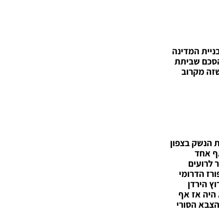
ניית המדינה
 הסכם שביתת
שזה מקרוב
 הנשק בצפון
ף אחד
 לרועים
על האזור המפורז הדרומי
ץ הירדן
 היה אז אף
הצבא הסורי