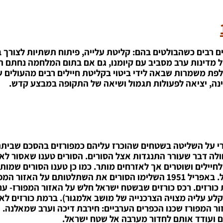
בים כשהבולטים בהם: קליטת עלייה, פיתוח תשתיות לצורך ב
 של מדינות ערב מסביב עם קיומנו, גם אם בתום המלחמה נחתם
לפת משמרות שבאה לידי ביטוי בקליטת חיילים רבים מהעולים 
ינה, יציאה לפעולות תגמול ושיאה של התקופה במבצע קדש.
י על השליטה בשטחים שהוכרז עליהם כמפורזים בהסכם שביתת
ולה דבר שעורר התנגדות אצל הסורים. הסורים טענו שאסור לא
יילים ושוטרים אך לאזרחים מותר. כמו כן טענו הסורים שמותר
להיכנס לשטחים משני צידי הגבול וישראל שללה זאת מכל וכל. באפריל 1951 השלימו הסורים את השתלטותם 
כורזים. רכס כורזים שבשטח ישראל חלש על האזור המפורז- ערו
לע עליה מצויה הצרכנייה של מושב אלמגור). ברמת כורזים לא
ור המפורז שכנו הכפרים הערביים: חירבת דיכה וערב שמאלנה. 
 ועודד אותם לחדור מערבה אל שטח ישראל.