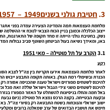
3.
חטיבת גולני בשנים
1949 – 1957
מלחמת העצמאות תמה והמדינה הצעירה עמדה בפני אתגרים ר
ייצוב הכלכלה וכמובן בניין הכוח הצבאי לנוכח אי ההשלמה
נשק. בחטיבת גולני הייתה זו מחד תקופה של התארגנות, הח
באו, ומאידך נשיאה בעול הביטחון השוטף סביב גבולות המד
3.1
הקרב על תל מוטילה – מאי 1951
רקע
לאחר מלחמת העצמאות אירעו תקריות בין צה"ל לצבא הסור
הכנרת ובשיפולי רמת הגולן. באותה תקופה התבצע ייבוש הח
להיכנס לשטחים מפורזים וישראל טענה שהכניסה אסורה רק לח
באל חמה והחלו בניסיונות להשתלט על האזור המפורז בגזרת 
ובקעת הבטייחה. בקצה הרכס נמצא תל מוטילה (כיום גבעת ק
ישוב ישראלי והנוכחות בשטח התבטאה רק בסיורי צה"ל. באז
חימש את תושביו הבדואים של ערב שמאלנה ברובים ומקלעים