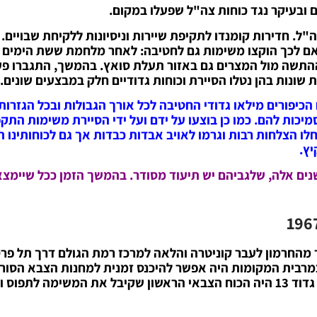
 ובעיקר נגד כוחות צה"ל שפעלו במקום.
"ל. חדירות קומנדו לתקיפת שיירות וניסיונות ללקיחת שבויים.
 לכך הוקצו משימות גם לחטיבה: לאחר מלחמת ששת הימים 
ההתשה מול המצרים גם באזור תעלת סואץ. בהמשך, התגברו פע
 שונות בהן נטלו הסיירת וכוחות גדודיים חלק במבצעים שונים.
כיפורים מילאו גדודי החטיבה לכל אורך הגבולות ובכל הגזרו
יכות להם. כמו כן בוצעו על ידם ועל ידי הסיירת משימות התק
לו הצלחות רבות וגרמו לאויב אבדות כבדות אך גם לכוחותינו הי
יץ.
נים אלה, שלגביהם יש תיעוד מסודר. בהמשך הזמן ככל שיימצ
מהחרמון לעבר קוניטרה והלאה למרכז רמת הגולם דרך תל פר
במרבית המקומות היה אפשר להיכנס זמנית למחנות הצבא הסורי
פסגת החרמון הייתה מקום שומם שיה צורך לבסס בו נוכחות. גדוד 13 היה הכוח הצבאי הראשון שקיבל את המשימה 