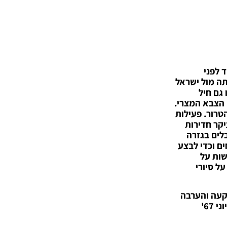
 לפני
ה מול ישראל
 גם חיל
 הצבא המצרי.
הטרור.
פעילות
יקר חדירות
לים בגזרה
ם וכדי לבצע
שות על
ל סיורי
רדן/הבקעה והערבה
מצד הירדנים, וברמת הגולן מצד הסורים. חיילי צה"ל נפגעו גם מאש שנפתחה על סיורי גבול וממוקשים. תחושת האופוריה מיוני 67'