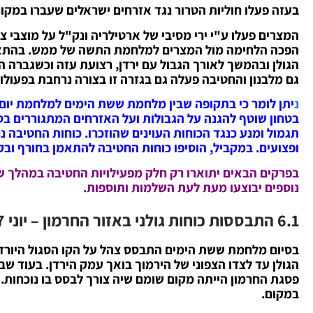
בעזה פעלו חוליות הטרור נגד אזרחים ישראלים שעברו במקום
המצרים פעלו ע"י ירי מסיבי של ארטילריה ונק"ל על מוצבי צה
הפכה הלחימה מול המצרים למלחמת התשה של ממש. בהתאם
הגולן ובהמשך לאורך הגבול עם ירדן, רצועת עזה וכשגברה 
גם מלבנון והחטיבה פעלה גם בגזרה זו בצורה נרחבת בפעולות
נ
יתן לומר כי בתקופה שבין מלחמת ששת הימים למלחמת יום ה
בטחון שוטף להגנה על הגבולות ועל האזרחים המתגוררים בסמ
תגמול ומנע כנגד הכוחות העוינים שהוזכרו. כוחות החטיבה נח
ופצועים. במקביל, הוסיפו כוחות החטיבה להתאמן בחורף ובק
בפרקים הבאים יתוארו רק חלק מפעילויות החטיבה במהלך ש
נוספים יבוצעו מעת לעת השלמות ותוספות.
6.1 התבססות כוחות גולני באזור החרמון – יוני 1967
בסיום מלחמת ששת הימים התבסס צהל על הקו הסגול היורד 
הגולן עד לצדו הצפוני של הירמוך בואך עמק הירדן. בעוד ש
במקום.