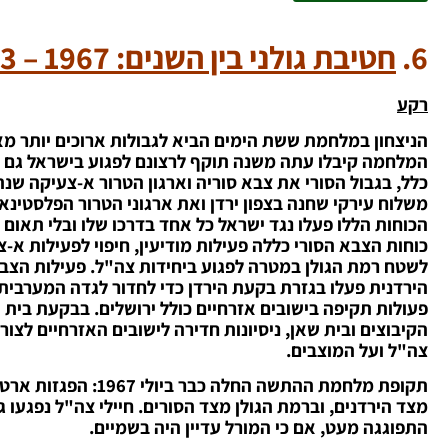
6.
חטיבת גולני בין השנים: 1967 – 1973 (לא כולל המלחמות)
רקע
הניצחון במלחמת ששת הימים הביא לגבולות ארוכים יותר מאשר
המלחמה קיבלו עתה משנה תוקף לרצונם לפגוע בישראל גם ב
כלל, בגבול הסורי את צבא סוריה וארגון הטרור א-צעיקה שנת
משלוח עירקי שחנה בצפון ירדן ואת ארגוני הטרור הפלסטינ
הכוחות הללו פעלו נגד ישראל כל אחד בדרכו שלו ובלי תאום ב
כוחות הצבא הסורי כללה פעילות מודיעין, חיפוי לפעילות א-
לשטח רמת הגולן במטרה לפגוע ביחידות צה"ל.
פעילות הצבא
הירדנית פעלו בגזרת בקעת הירדן כדי לחדור לגדה המערבית 
פעולות תקיפה בישובים אזרחיים כולל ירושלים. בבקעת בית 
הקיבוצים ובית שאן, ניסיונות חדירה לישובים האזרחיים לצור
צה"ל ועל המוצבים.
תקופת מלחמת ההתשה 
התפוגגה מעט, אם כי המורל עדיין היה בשמיים.