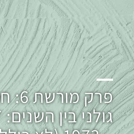
פרק מור
גו