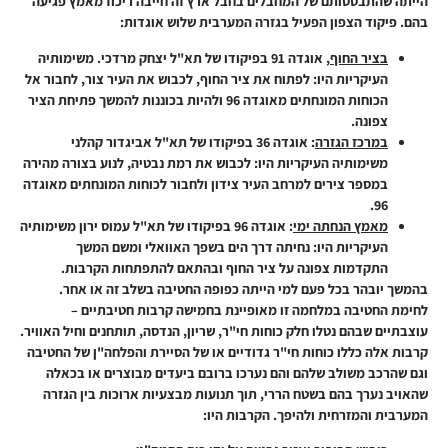
הייתה שהתבססותם של המחבלים בחבל ארץ זה חייבה ריכוז מאמץ פגיעה
בהם. פיקוד הצפון הפעיל בגזרה המערבית שלוש אוגדות:
בציר החוף
, אוגדה 91 בפיקודו של תא"ל יצחק מרדכי. משימותיה
העיקריות היו: לפתוח את ציר החוף, לכבוש את העיר צור, לחבור אל
הכוחות המונחתים מאוגדה 96 ולהיות בכוננות להמשך פתיחת הציר
צפונה.
במרכז הגזרה
: אוגדה 36 בפיקודו של תא"ל אביגדור קהלני
משימותיה העיקריות היו: לכבוש את רמת נבטיה, לנוע בצורה מהירה
במספר צירים למרחב העיר צידון ולחבור לכוחות המונחתים מאוגדה
96.
מאמץ הנחתה ימי
: אוגדה 96 בפיקודו של תא"ל עמוס ירון משימותיה
העיקריות היו:
נחיתה דרך הים בשפך האוואלי ומשם המשך
התקדמות צפונה על ציר החוף ובהתאם להתפתחות הקרבות.
בהמשך יובהר בכל פעם למי הייתה כפופה החטיבה בשלב זה או אחר.
לחימת החטיבה במלחמה זו מאופיינת בחמישה קרבות חטיבתיים –
עוצבתיים שבהם נטלו חלק כוחות חי"ר, שריון, הנדסה, תותחנים וחיל האוויר.
קרבות אלה כללו כוחות חי"ר גדודיים או של הסיירת והפלחה"ן של החטיבה
וגם שהרכב משולב שלהם והם נערכו ברובם ביעדים מבוצרים או בכאלה
שהאויב נערך בהם בשטח הררי, תוך תנועות מבצעיות ארוכות בין הגזרה
המערבית והמזרחית ולהיפך. הקרבות היו: