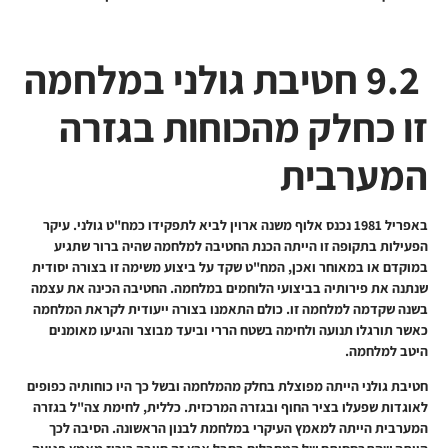
9.2 חטיבת גולני במלחמה
זו כחלק מהכוחות בגזרה
המערבית
באפריל 1981 נכנס אלוף משנה ארוין לביא לתפקידו כמח"ט גולני.
עיקר
הפעילות בתקופה זו
הייתה הכנת
החטיבה למלחמה שהיה ברור שתגיע
במוקדם או במאוחר ואכן, המח"ט שקד על ביצוע משימה זו בצורה יסודית
שנתנה את פירותיה בביצועי הלוחמים במלחמה. החטיבה הכינה את עצמה
בשנה שקדמה למלחמה זו. כולם התאמנו בצורה ייעודית לקראת המלחמה
כאשר תורגלו תנועה ולחימה בשטח הררי וביעד מבוצר והגיעו מאומנים
היטב למלחמה.
חטיבת גולני הייתה מפוצלת בחלק מהמלחמה ובשל כך היו כוחותיה כפופים
לאוגדות שפעלו בציר החוף ובגזרה המרכזית. כללית, לחימת צה"ל בגזרה
המערבית הייתה למאמץ העיקרי במלחמת לבנון הראשונה. הסיבה לכך