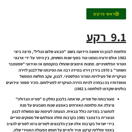
ראשי פרקים
9.1 רקע
מלחמת לבנון הראשונה הידועה בשם: "מבצע שלום הגליל", פרצה ביוני
1982 אולם זרעיה נטמנו עוד בסוף שנות הששים, בין היתר על ידי ארגוני
הטרור הפלסטיניים. מחנות אימונים שהחלו בהקמתם אז ואירועי "ספטמבר
השחור" ב 1970 בירדן זירזו במידה רבה את הפיכתה של לבנון לזירה
העיקרית של פעילויות הטרור הפלסטיני. לבנון, עקב חולשת הממשל
ומוסדותיו בה נבחרה להיות הזירה העיקרית לפעילותם. נזכיר מספר אירועים
בולטים שקדמו למלחמה ב 1982:
מעורבותה של סוריה, שראתה בלבנון כחלק מ "סוריה הגדולה"
וניצלה את מלחמת האזרחים באמצע שנות השבעים על מנת
להתערב במדינה כולל צבאית. הגעתה לעימות עם ממשלת לבנון
הנוצרית בדצמבר 1981 בקרבות זחלה והפלתם של מסוקים סוריים
בידי ישראל בקרבות אלה שבין הלבנונים לסורים גרמו לסורים להציב
באזור סוללות קרקע אויר ולאיים על חופש הפעולה האווירי שלה.