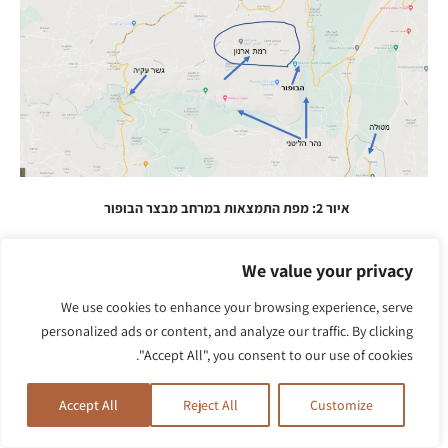
איור 2: מפת התמצאות במרחב מבצר הבופור
We value your privacy
איור 3 נותן מושג על השליטה מהבופור על הליטני וגשר חרדלה. המבט
מופנה אל עבר המצוק שבתחתיתו ניכר הערוץ העמוק של הליטני המבצע
We use cookies to enhance your browsing experience, serve
באזור מפנה ("ברך") צפונה. העלייה של הכוחות היא מהכיוון ההפוך (של
personalized ads or content, and analyze our traffic. By clicking
המתבונן) המתון יחסית.
"Accept All", you consent to our use of cookies.
Accept All
Reject All
Customize
איור 3: מבט מהבופור לכיוון מזרח: המבצר שולט על אזור גשר חרדלה שעל