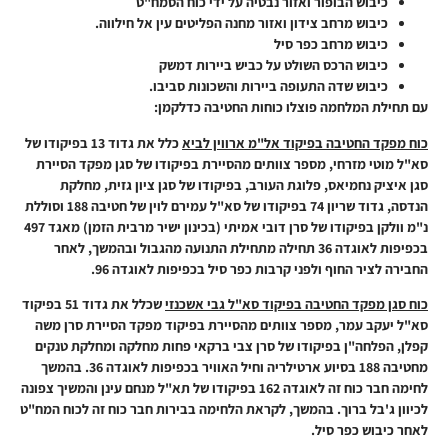
כיבוש הבופור ואזור נבטיה על ידי כוח הסמח"ט
כיבוש מרחב צידון ואזור מחנה הפליטים עין אל חילווה.
כיבוש מרחב כפר סיל
כיבוש הרכס השולט על כביש ביירות דמשק
כיבוש שדה התעופה ביירות והשכונות סביבו.
עם תחילת המלחמה פוצלו כוחות החטיבה כדלקמן:
כוח מפקד החטיבה בפיקוד אל"מ ארווין לביא
כלל את גדוד 13 בפיקודו של
סא"ל מוטי מזרחי, מספר צוותים מהסיירת בפיקודו של סגן מפקד הסיירת
סגן איציק נחמיאס, פלוגת העורב, בפיקודו של סגן ציון גזית, מחלקת
הנדסה, גדוד שריון 74 בפיקודו של סא"ל עמירם לוין של חטיבה 188 וסוללת
נ"מ וולקן בפיקודו של סרן דובי אמיתי (בכינון ישיר מרבית הזמן) מאגד 497
בכפיפות לאוגדה 36 תחילה מתחילת התנועה מהגבול ובהמשך, לאחר
החבירה לציר החוף ולפני קרבות כפר סיל בכפיפות לאוגדה 96.
כוח סגן מפקד החטיבה בפיקוד סא"ל גבי אשכנזי
שכלל את גדוד 51 בפיקוד
סא"ל יעקב עמר, מספר צוותים מהסיירת בפיקוד מפקד הסיירת סרן משה
קפלן, הפלחה"ן בפיקודו של סרן צבי ברקאי פחות מחלקה ומחלקת טנקים
מחטיבה 188 בסיוע ארטילריה וחיל האוויר בכפיפות לאוגדה 36. בהמשך
לחימה חבר כוח זה לאוגדה 162 בפיקודו של תא"ל מנחם עינן והמשיך צפונה
לכיוון ג'בל ברוך. בהמשך, לקראת הלחימה בבירות חבר כוח זה לכוח המח"ט
לאחר כיבוש כפר סיל.