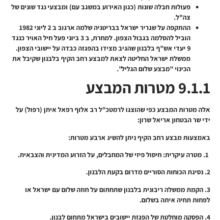
פעולות חבלה שונות (כגון האירוע במשגב עם) ומבצעי נגד שונים של
צה"ל.
ההתקפה על שגריר ישראל בבריטניה שלמה ארגוב ב 2 ליוני 1982
הוביל להסלמה בגבול הצפון. למחרת, ב 3 ביוני פעל חיל האויר כנגד
9 יעדי אש"ף בלבנון שהגיב מצידו בהפגזה כבדה על יישובי הצפון.
ממשלת ישראל החליטה לצאת למבצע רחב הקיף בלבנון שקיבל את
הכינוי "מבצע שלום הגליל".
9.1.1 מטרות המבצע
אלה מטרות המבצע כפי שהוצגו לרמטכ"ל רב אלוף רפאל איתן (רפול) על
ידי שר הבטחון אריאל שרון:
באמצעות מבצע רחב הקיף ניתן להשיג ארבע מטרות:
1. מטרה עיקרית: חיסול פיזי של המחבלים, על הזרוע המדינית והצבאית.
2. נסיגת הכוחות הסוריים מדרום בקעת הלבנון.
3. הקמת ממשלה ריבונית בלבנון שתחתום על חוזה שלום עם
ישראל או
לפחות תחיה איתה בשלום.
4. הפסקה מוחלטת של הפגזת יישובים בישראל מתחום לבנון.