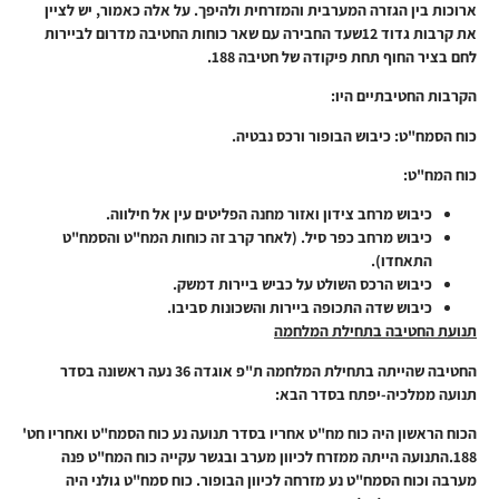
ארוכות בין הגזרה המערבית והמזרחית ולהיפך. על אלה כאמור, יש לציין
את קרבות גדוד 12שעד החבירה עם שאר כוחות החטיבה מדרום לביירות
לחם בציר החוף תחת פיקודה של חטיבה 188.
הקרבות החטיבתיים היו:
כוח הסמח"ט: כיבוש הבופור ורכס נבטיה.
כוח המח"ט:
כיבוש מרחב צידון ואזור מחנה הפליטים עין אל חילווה.
כיבוש מרחב כפר סיל. (לאחר קרב זה כוחות המח"ט והסמח"ט
התאחדו).
כיבוש הרכס השולט על כביש ביירות דמשק.
כיבוש שדה התכופה ביירות והשכונות סביבו.
תנועת החטיבה בתחילת המלחמה
החטיבה שהייתה בתחילת המלחמה ת"פ אוגדה 36 נעה ראשונה בסדר
תנועה ממלכיה-יפתח בסדר הבא:
הכוח הראשון היה כוח מח"ט אחריו בסדר תנועה נע כוח הסמח"ט ואחריו חט'
188.
התנועה הייתה ממזרח לכיוון מערב ובגשר עקייה כוח המח"ט פנה
מערבה וכוח הסמח"ט נע מזרחה לכיוון הבופור. כוח סמח"ט גולני היה