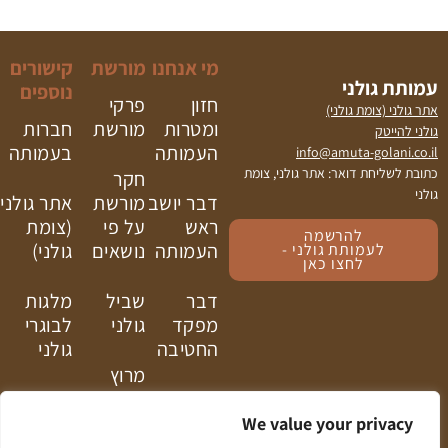
מי אנחנו
מורשת
קישורים
עמותת גולני
נוספים
חזון
פרקי
אתר גולני (צומת גולני)
ומטרות
מורשת
חברות
גולני להייטק
העמותה
בעמותה
info@amuta-golani.co.il
כתובת לשליחת דואר: אתר גולני, צומת
חקר
גולני
דבר יושב
מורשת
אתר גולני
ראש
על פי
(צומת
להרשמה
העמותה
נושאים
גולני)
לעמותת גולני -
לחצו כאן
דבר
שביל
מלגות
מפקד
גולני
לבוגרי
החטיבה
גולני
מרוץ
בעלי
גולני
תפקידים
We value your privacy