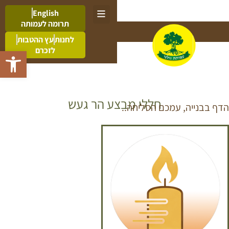
English
תרומה לעמותה
לחנות
עץ ההטבות
לזכרם
פתח סרגל 
חללי מבצע הר געש
הדף בבנייה, עמכם הסליחה..