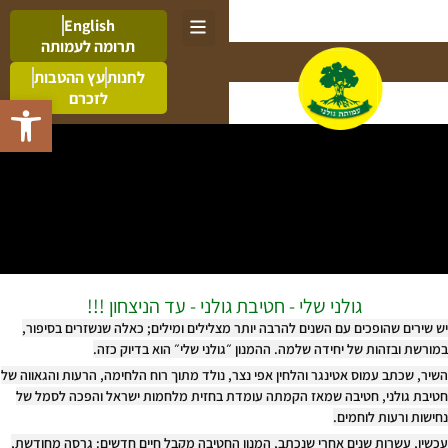
English
תרומה לעמותה
לחנות
עץ ההטבות
לזכרם
פתח סרגל 
גולני שלי - חטיבת גולני - עד הניצחון !!!
יש שירים שהופכים עם השנים להרבה יותר מצלילים ומילים;
כאלה שנשזרים בסיפור,
במורשת ובזהות של יחידה שלמה. ההמנון ״גולני שלי״ הוא בדיוק כזה.
השיר, שכתב עמוס אטינגר והלחין אפי נצר, נולד מתוך רוח הלחימה, הרעות והגאווה של
חטיבת גולני, חטיבה שמאז הקמתה עומדת בחזית מלחמות ישראל והפכה לסמל של
נחישות ורעות לוחמים.
עכשיו, עשרות שנים אחרי שנכתב, המנון החטיבה מקבל חיים חדשים: גרסה מחודשת,