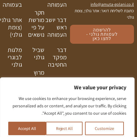
העמותה
בעמותה
info@amuta-golani.co.il
כתובת לשליחת דואר: אתר גולני, צומת
חקר
גולני
דבר יושב
מורשת
אתר גולני
ראש
על פי
(צומת
להרשמה
העמותה
נושאים
גולני)
לעמותת גולני -
לחצו כאן
דבר
שביל
מלגות
מפקד
גולני
לבוגרי
החטיבה
גולני
מרוץ
בעלי
גולני
תפקידים
We value your privacy
עלון גולני
We use cookies to enhance your browsing experience, serve
ועדות
personalized ads or content, and analyze our traffic. By clicking
העמותה
"Accept All", you consent to our use of cookies.
Powered by
SMK
Development by
Daat
© 2025
Accept All
Reject All
Customize