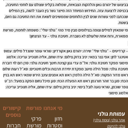
בביצועו של יהורם גאון והלהקות הצבאיות, שמלווה בקליפ שצולם עם לוחמי החטיבה,
בכניסה לרצועת עזה. החידוש המיוחד הזה מייצר גשר בין העבר להווה, בין המילים
שנכתבו לפני עשרות שנים לבין הלוחמים שממשיכים לשאת את רוח החטיבה גם היום,
בשטח.
מי שמאזין למילים וצופה בצילומים מבין מיד מהי ״גולני שלי״: משפחה לוחמת, מורשת
מפוארת, ורוח אחת שלעולם לא נשברת. חטיבת גולני – עד הניצחון!
– קרדיטים –
״גולני שלי״ שירה: יהורם גאון אקורדיון: טוראי עומר שטנדל מילים: עמוס
אטינגר לחן: אפי נצר במאי: יניב צדוק צילום: עידו שחם, אליה חנוכייב עריכה: אלמוג
מימוני מפקד חטיבת גולני: אל״מ עדי גנון קצינת חינוך חטיבת גולני: סרן רום לוי דוברת
חטיבת גולני: סמל הילה מיטב מפקדת יחידת תרבות וכלים חינוכיים: סא״ל רעות שלום
ראש מדור הפקות: סא״ל הילה הלפרן ראש תא אמנים:עינב הירש שמאי ראש תא בניין
הכח: סגן בר זוהר תורגמן ראש תא הפעלת הכח: סגן מיכל נחום הפקה בפועל: רב״ט
נופר שוכמן, טוראי נועה לובל בימוי: יניב צדוק צילום: עידו שחם, אליה חנוכייב עריכה:
אלמוג מימוני
מי אנחנו
מורשת
קישורים
עמותת גולני
נוספים
חזון
פרקי
אתר גולני (צומת גולני)
ומטרות
מורשת
חברות
גולני להייטק