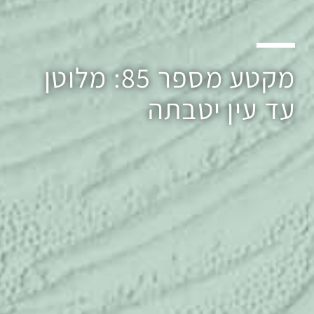
מקטע מספר 85: מלוטן
עד עין יטבתה