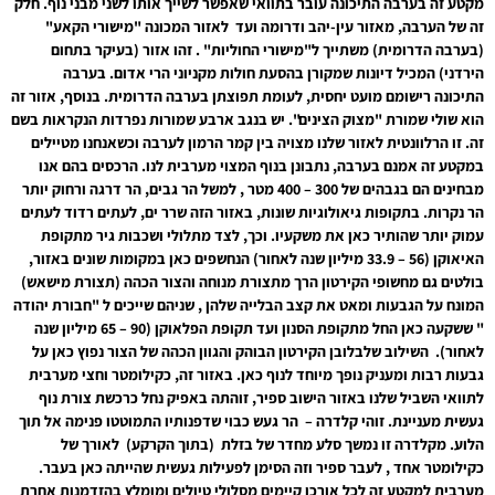
מקטע זה בערבה התיכונה עובר בתוואי שאפשר לשייך אותו לשני מבני נוף. חלק
זה של הערבה, מאזור עין-יהב ודרומה ועד לאזור המכונה "מישורי הקאע"
(בערבה הדרומית) משתייך ל"מישורי החוליות" . זהו אזור (בעיקר בתחום
הירדני) המכיל דיונות שמקורן בהסעת חולות מקניוני הרי אדום. בערבה
התיכונה רישומם מועט יחסית, לעומת תפוצתן בערבה הדרומית. בנוסף, אזור זה
הוא שולי שמורת "מצוק הצינים". יש בנגב ארבע שמורות נפרדות הנקראות בשם
זה. זו הרלוונטית לאזור שלנו מצויה בין קמר הרמון לערבה וכשאנחנו מטיילים
במקטע זה אמנם בערבה, נתבונן בנוף המצוי מערבית לנו. הרכסים בהם אנו
מבחינים הם בגבהים של 300 – 400 מטר , למשל הר גבים, הר דרגה ורחוק יותר
הר נקרות. בתקופות גיאולוגיות שונות, באזור הזה שרר ים, לעתים רדוד לעתים
עמוק יותר שהותיר כאן את משקעיו. וכך, לצד מתלולי ושכבות גיר מתקופת
האיאוקן (56 – 33.9 מיליון שנה לאחור) הנחשפים כאן במקומות שונים באזור,
בולטים גם מחשופי הקירטון הרך מתצורת מנוחה והצור הכהה (תצורת מישאש)
המונח על הגבעות ומאט את קצב הבלייה שלהן , שניהם שייכים ל "חבורת יהודה
" ששקעה כאן החל מתקופת הסנון ועד תקופת הפלאוקן (90 – 65 מיליון שנה
לאחור). השילוב שלבלובן הקירטון הבוהק והגוון הכהה של הצור נפוץ כאן על
גבעות רבות ומעניק נופך מיוחד לנוף כאן. באזור זה, כקילומטר וחצי מערבית
לתוואי השביל שלנו באזור הישוב ספיר, זוהתה באפיק נחל כרכשת צורת נוף
געשית מעניינת. זוהי קלדרה – הר געש כבוי שדפנותיו התמוטטו פנימה אל תוך
הלוע. מקלדרה זו נמשך סלע מחדר של בזלת (בתוך הקרקע) לאורך של
כקילומטר אחד , לעבר ספיר וזה הסימן לפעילות געשית שהייתה כאן בעבר.
מערבית למקטע זה לכל אורכו קיימים מסלולי טיולים ומומלץ בהזדמנות אחרת