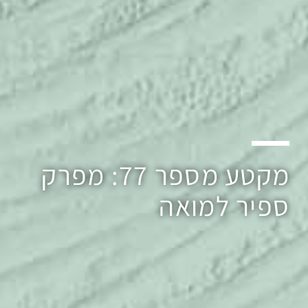
מקטע מספר 77: מפרק
ספיר למואה