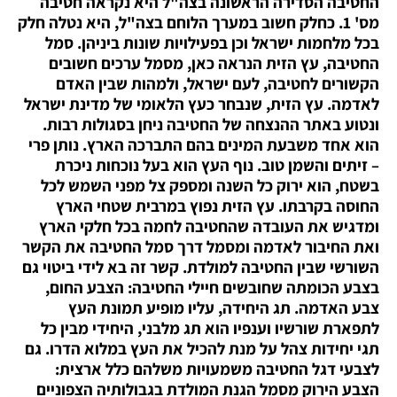
החטיבה הסדירה הראשונה בצה"ל היא נקראה חטיבה
מס' 1. כחלק חשוב במערך הלוחם בצה"ל, היא נטלה חלק
בכל מלחמות ישראל וכן בפעילויות שונות ביניהן. סמל
החטיבה, עץ הזית הנראה כאן, מסמל ערכים חשובים
הקשורים לחטיבה, לעם ישראל, ולמהות שבין האדם
לאדמה. עץ הזית, שנבחר כעץ הלאומי של מדינת ישראל
ונטוע באתר ההנצחה של החטיבה ניחן בסגולות רבות.
הוא אחד משבעת המינים בהם התברכה הארץ. נותן פרי
– זיתים והשמן טוב. נוף העץ הוא בעל נוכחות ניכרת
בשטח, הוא ירוק כל השנה ומספק צל מפני השמש לכל
החוסה בקרבתו. עץ הזית נפוץ במרבית שטחי הארץ
ומדגיש את העובדה שהחטיבה לחמה בכל חלקי הארץ
ואת החיבור לאדמה ומסמל דרך סמל החטיבה את הקשר
השורשי שבין החטיבה למולדת. קשר זה בא לידי ביטוי גם
בצבע הכומתה שחובשים חיילי החטיבה: הצבע החום,
צבע האדמה. תג היחידה, עליו מופיע תמונת העץ
לתפארת שורשיו וענפיו הוא תג מלבני, היחידי מבין כל
תגי יחידות צהל על מנת להכיל את העץ במלוא הדרו. גם
לצבעי דגל החטיבה משמעויות משלהם כלל ארצית:
הצבע הירוק מסמל הגנת המולדת בגבולותיה הצפוניים