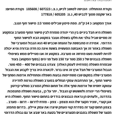
נקודת ההתחלה: הכניסה למושב לכיש, נ.צ.: 607223 / 185608 נקודת הסיום:
באר שקמה סמוך לכביש 40, נ.צ: 605205 / 177818
אורך המקטע: כ 14 ק"מ. מפת סימון שבילים מספר 13: מישור חוף הנגב.
השפלה היא חבל ביניים בין הרי יהודה ממזרח לבין מישור החוף ממערב ובמקטע
זה מסיים שביל גולני את חלקו בשפלה ועובר במקטע הבא למישור החוף
הדרומי. אמירה זו מתבססת על ההנחה שכביש 40 הוא הגבול המערבי של
השפלה באזור זה אך האבחנה המעשית בשטח אינה כה חדה וברורה והיא יכולה
להיות לסטות מעט מזרחה או מערבה. במקטע זה אנו מטיילים ממש בשיפולי
השפלה בגבהים של כ 250 מטר עד 150 מעל פני הים (בסוף המקטע) בעוד
שבמזרח השפלה (מזרחית לעמק האלה) צעדנו בגבהים של 400 – 450 מטר.
הגבול המערבי של חבל ארץ זה אינו ברור. לכאורה היה צריך לקבוע את הגבול
המערבי שלה במקום שבו מסתיימות גבעות השפלה ומתחילות אדמות הסחף של
מישור החוף , אך התרחבות עמקי הנחלים במערב השפלה גורמת לחדירה
עמוקה יחסית של אדמות סחף אלה אל תחום החלק המורכב מסלעי קירטון
בשיפולי הרי יהודה ולטשטוש קו הגבול . יתר על כן , גבעות השפלה מתנמכות
בהדרגה , ולעתים הן נראות כגבנונים בודדים בתחום מישור החוף. השפלה היא
אגן קערי , שציר הקער שלו הוא מצפון – צפון – מזרח לדרום – דרום – מערב .
בצפון תחום קער זה בסדרת קווי העתק שיצרו את עמק איילון . בדרום מתמזג
הקער של השפלה במבנים הקערוניים של בקעת באר שבע אך גם גבולה הדרומי