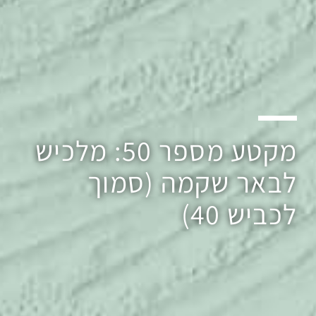
מקטע מספר 50: מלכיש
לבאר שקמה (סמוך
לכביש 40)