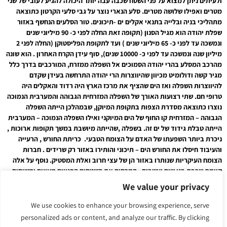
ולעיתים ניתן למצוא על פני השטח שכבה עבה יותר היכולה להגיע לעובי של שני
מטרים ואפילו שלושה מטרים. סלע הנארי נוצר על גבי סלעי הקרטון כתוצאה
מתהליכי בניה ובלייה בתנאי אקלים ים -תיכונים. טור הסלעים הנחשף באזור
שפלת יהודה הוא מגיל הסנון (תקופה זאת החלה לפני כ- 90 מיליוני שנים
ונמשכה עד לפני כ- 65 מיליוני שנים ) ועד לתקופת הפליסטוקן (החלה לפני 2
מיליון שנה ונמשכה עד לפני כ- 10000 שנים), סוף עידן הקרח האחרון . הוא שונה
מהרכב המסלע בהרי יהודה הסמוכים אל השפלה ממזרח, המורכבים בדרך כלל
מגיר קשה ודולומיט מכיוון שהיווצרות הרי יהודה התרחשה בעידן שקדם
להיווצרות השפלה ואז הים שהציף את מרכז הארץ היה רדוד והאקלים היה
טרופי חם. שתי רצועות האורך של השפלה המזרחית הגבוהה והמערבית הנמוכה
נוצרו כתוצאה מסדרת הצפות בתקופת המיוקן, שבמהלכן הייתה השפלה
הגבוהה – המזרחית קו החוף של הים המיוקני ואילו השפלה הנמוכה – המערבית
הייתה טבלת גידוד של ים זה. בשפלה ,שהייתה מיושבת במשך תקופות ארוכות ,
ניכרת ביותר השפעתו של האדם על הצומח הטבעי. כריתת החורש , הרעייה
והעיבוד חיסלו את החורש הים – תיכוני והותירו באזור רק שרידים . חברות
הצומח העיקריות שנותרו באזור הן של עצי חרוב ואלת המסטיק. נוסף על אלה
קיימת שכבת בני שיח ועשבים , המכסים את השטחים הפנויים מעצים ומשיחים
גבוהים . אלה מתפתחות בעיקר על קרקע רנזדינה חומה. בצד עצי החרוב
We value your privacy
המצוי ואלת המסטיק גדלים בה גם עצי אשחר ארצישראלי , אלון מצוי , אלה
ארצישראלית , עוזרר קוצני ובר – זית בינוני . מבין המטפסים נפוצים בה פואה
We use cookies to enhance your browsing experience, serve
מצויה , פרסיון גדול , קיסוסית החרש , אספרג החרש וקדה שעירה . האזור שבו
personalized ads or content, and analyze our traffic. By clicking
אנו מטיילים כולו היה מיושב ברציפות לאורך ההיסטוריה. הוא בקרבת תל