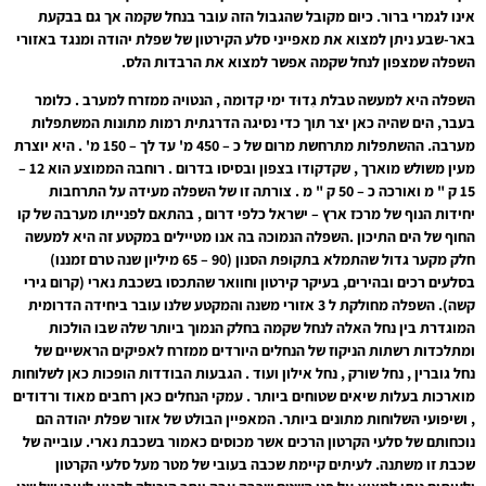
אינו לגמרי ברור. כיום מקובל שהגבול הזה עובר בנחל שקמה אך גם בבקעת
באר-שבע ניתן למצוא את מאפייני סלע הקירטון של שפלת יהודה ומנגד באזורי
השפלה שמצפון לנחל שקמה אפשר למצוא את הרבדות הלס.
השפלה היא למעשה טבלת גִדוּד ימי קדומה , הנטויה ממזרח למערב . כלומר
בעבר, הים שהיה כאן יצר תוך כדי נסיגה הדרגתית רמות מתונות המשתפלות
מערבה. ההשתפלות מתרחשת מרום של כ – 450 מ' עד לך – 150 מ' . היא יוצרת
מעין משולש מוארך , שקדקודו בצפון ובסיסו בדרום . רוחבה הממוצע הוא 12 –
15 ק " מ ואורכה כ – 50 ק " מ . צורתה זו של השפלה מעידה על התרחבות
יחידות הנוף של מרכז ארץ – ישראל כלפי דרום , בהתאם לפנייתו מערבה של קו
החוף של הים התיכון .השפלה הנמוכה בה אנו מטיילים במקטע זה היא למעשה
חלק מקער גדול שהתמלא בתקופת הסנון (90 – 65 מיליון שנה טרם זמננו)
בסלעים רכים ובהירים, בעיקר קירטון וחוואר שהתכסו בשכבת נארי (קרום גירי
קשה). השפלה מחולקת ל 3 אזורי משנה והמקטע שלנו עובר ביחידה הדרומית
המוגדרת בין נחל האלה לנחל שקמה בחלק הנמוך ביותר שלה שבו הולכות
ומתלכדות רשתות הניקוז של הנחלים היורדים ממזרח לאפיקים הראשיים של
נחל גוברין , נחל שורק , נחל אילון ועוד . הגבעות הבודדות הופכות כאן לשלוחות
מוארכות בעלות שיאים שטוחים ביותר . עמקי הנחלים כאן רחבים מאוד ורדודים
, ושיפועי השלוחות מתונים ביותר. המאפיין הבולט של אזור שפלת יהודה הם
נוכחותם של סלעי הקרטון הרכים אשר מכוסים כאמור בשכבת נארי. עובייה של
שכבת זו משתנה. לעיתים קיימת שכבה בעובי של מטר מעל סלעי הקרטון